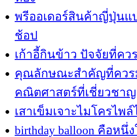
พรีออเดอร์สินค้าญี่ปุ่น
ช้อป
เก้าอี้กินข้าว ปัจจัยที่
คุณลักษณะสำคัญที่ควร
คณิตศาสตร์ที่เชี่ยวชาญ
เสาเข็มเจาะไมโครไพล์
birthday balloon คือหนึ