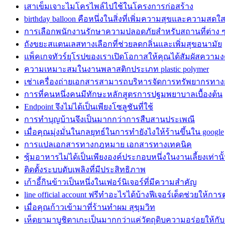
เสาเข็มเจาะไมโครไพล์ไปใช้ในโครงการก่อสร้าง
birthday balloon คือหนึ่งในสิ่งที่เพิ่มความสุขและความสดใ
การเลือกพนักงานรักษาความปลอดภัยสำหรับสถานที่ต่าง 
ถังขยะสแตนเลสทางเลือกที่ช่วยลดกลิ่นและเพิ่มสุขอนามัย
แพ็คเกจทัวร์ยุโรปของเราเปิดโอกาสให้คุณได้สัมผัสความ
ความเหมาะสมในงานพลาสติกประเภท plastic polymer
เช่าเครื่องถ่ายเอกสารสามารถบริหารจัดการทรัพยากรทางกา
การที่คนหนึ่งคนมีทักษะหลักสูตรการปฐมพยาบาลเบื้องต้น
Endpoint จึงไม่ได้เป็นเพียงโซลูชันที่ใช้
การทำบุญบ้านจึงเป็นมากกว่าการสืบสานประเพณี
เมื่อคุณมุ่งมั่นในกลยุทธ์ในการทํายังไงให้ร้านขึ้นใน google
การแปลเอกสารทางกฎหมาย เอกสารทางเทคนิค
ซุ้มอาหารไม่ได้เป็นเพียงองค์ประกอบหนึ่งในงานเลี้ยงเท่านั
ติดตั้งระบบดับเพลิงที่มีประสิทธิภาพ
เก้าอี้กินข้าวเป็นหนึ่งในเฟอร์นิเจอร์ที่มีความสำคัญ
line official account ฟรีทําอะไรได้บ้างฟีเจอร์เด็ดช่วยให้กา
เมื่อคุณก้าวเข้ามาที่ร้านทำผม สุขุมวิท
เห็ดยามาบูชิตาเกะเป็นมากกว่าแค่วัตถุดิบความอร่อยให้กั