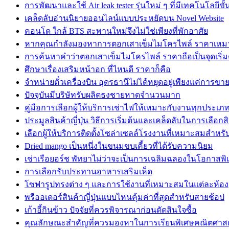
การพัฒนาและใช้ Air leak tester รุ่นใหม่ ๆ ที่มีเทคโนโลยีขั้
เคล็ดลับอ่านนิยายออนไลน์แบบประหยัดบน Novel Website
คอนโด ใกล้ BTS สะพานใหม่จึงไม่ใช่เพียงที่พักอาศัย
หากคุณกำลังมองหาการตอกเสาเข็มไมโครไพล์ ราคาเห
การค้นหาคำว่าตอกเสาเข็มไมโครไพล์ ราคาถือเป็นจุดเริ่มต
ศึกษาเรื่องเสริมหน้าอก ที่ไหนดี ราคาก็คือ
จำหน่ายตั๋วเครื่องบิน อุดรธานีไม่ได้หยุดอยู่เพียงแค่การขายต
ปัจจุบันมีบริษัทรับผลิตธงชายหาดจำนวนมาก
คู่มือการเลือกผู้ให้บริการเช่าไฟให้เหมาะกับงานทุกประเภ
ประมูลสินค้าญี่ปุ่น วิธีการเริ่มต้นและเคล็ดลับในการเลือ
เลือกผู้ให้บริการติดตั้งโซล่าเซลล์โรงงานที่เหมาะสมสำหร
Dried mango เป็นหนึ่งในขนมขบเคี้ยวที่ได้รับความนิยม
เช่าเรือยอร์ช พัทยาไม่ว่าจะเป็นการเฉลิมฉลองในโอกาสพิ
การเลือกรับประทานอาหารเสริมเห็ด
โซฟารูปทรงต่าง ๆ และการใช้งานที่เหมาะสมในแต่ละห้อง
พรีออเดอร์สินค้าญี่ปุ่นแบบไหนคุ้มค่าที่สุดสำหรับสายช้อป
เก้าอี้กินข้าว ปัจจัยที่ควรพิจารณาก่อนตัดสินใจซื้อ
คุณลักษณะสำคัญที่ควรมองหาในการเรียนพิเศษคณิตศาสตร์