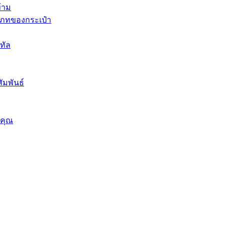
้าม
เภทของกระเป๋า
ิทัล
ัมพันธ์
บคุณ