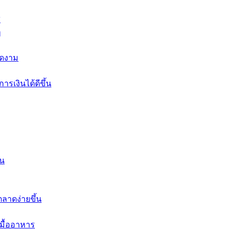
ส
ๆ
งดงาม
รเงินได้ดีขึ้น
้น
รตลาดง่ายขึ้น
บมื้ออาหาร