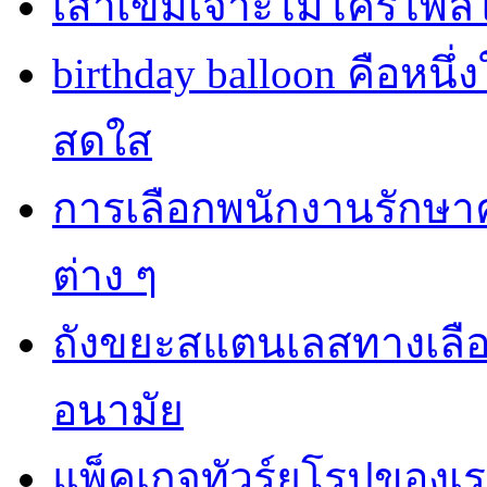
เสาเข็มเจาะไมโครไพล์
birthday balloon คือหนึ
สดใส
การเลือกพนักงานรักษา
ต่าง ๆ
ถังขยะสแตนเลสทางเลือกท
อนามัย
แพ็คเกจทัวร์ยุโรปของเร